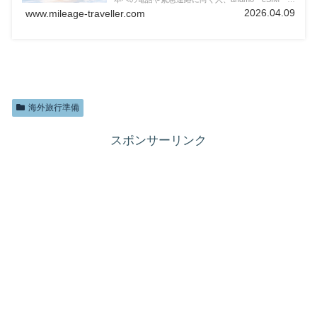
地SIMとの使い分け、長期旅行での考え方まで分か
2026.04.09
www.mileage-traveller.com
ります。
海外旅行準備
スポンサーリンク