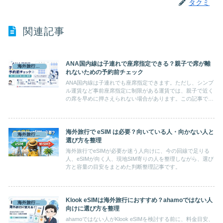
タクミ
関連記事
ANA国内線は子連れで座席指定できる？親子で席が離
海外旅行準備
れないための予約前チェック
ANA国内線は子連れでも座席指定できます。ただし、シンプ
ル運賃など事前座席指定に制限がある運賃では、親子で近く
の席を早めに押さえられない場合があります。この記事で
は、子連れでANA国内線を予約する前に確認したい座席指
定、2歳児・幼児の条件、JALとの違いを整理します。
海外旅行で eSIM は必要？向いている人・向かない人と
海外旅行準備
選び方を整理
海外旅行でeSIMが必要か迷う人向けに、今の回線で足りる
人、eSIMが向く人、現地SIM寄りの人を整理しながら、選び
方と容量の目安をまとめた判断整理記事です。
Klook eSIMは海外旅行におすすめ？ahamoではない人
海外旅行準備
向けに選び方を整理
ahamoではない人がKlook eSIMを検討する前に、料金目安、