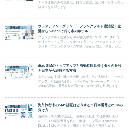
データ通信のみの注意点、口コミ確認、楽天モバイルとの役
割分担を整理します。
ウェスティン・グランド・フランクフルト宿泊記｜空
海外旅行準備
港からS-Bahnで行く市内ホテル
フランクフルト空港からRMV券売機で6.90ユーロ（EUR）
の紙チケットを買い、S-Bahnで市内へ。ウェスティン・グ
ランド・フランクフルトの客室、Westin Club、朝食、ジ
ム・屋内プールまで実体験でまとめます。
dtac SIMのトップアップと有効期限延長｜タイの番号
海外旅行準備
を日本から維持する方法
タイのdtac SIMを日本帰国後も維持したい人向けに、トップ
アップ、有効期限延長、Jaidee Day Giveaway、ローミン
グ/SMS受信、番号維持か買い直しかの判断を整理します。
海外旅行中のSMS認証はどうする？日本番号とeSIMの
海外旅行準備
分け方
海外旅行中のSMS認証は、海外eSIMだけでは解決しませ
ん。日本の電話番号を残し、海外データ通信はahamoや
Klook eSIMなどで分けて用意する考え方を整理します。