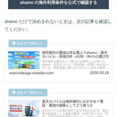
ahamo の海外利用条件を公式で確認する
ahamo だけで決めきれないときは、次の記事も確認し
てください。
海外旅行の通信は何を選ぶ？ahamo・楽天
モバイル・現地SIM・eSIM・Wi-Fiの選び方
海外旅行の通信をどう選ぶかを整理した記事です。
ahamo・楽天モバイル・現地SIM・eSIM・Wi-Fiルー
ターを、到着直後に困らないかという視点で整理
し、自分に合う通信手段を選びやすくまとめます。
2026.03.18
www.mileage-traveller.com
楽天モバイルは海外旅行におすすめ？電
話・通信の保険としてどう使うか
楽天モバイルは海外旅行でおすすめなのかを、電話
用の副回線という目線で整理。2GBで足りるか、日
本への電話や緊急連絡に向く人、ahamo・eSIM・現