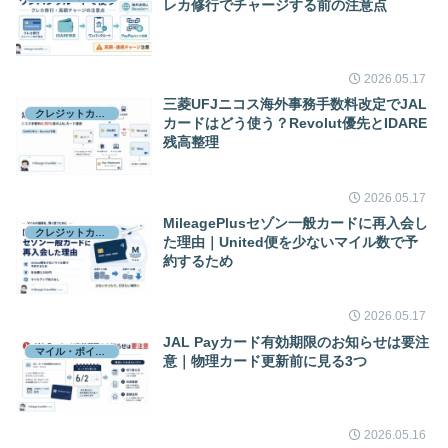
レカ修行でチャージする前の注意点
2026.05.17
三菱UFJニコス海外事務手数料改定でJAL
クレジットカード
カードはどう使う？Revolut優先とIDARE
残高整理
2026.05.17
MileagePlusセゾン一般カードに再入会し
クレジットカード
た理由｜United便を少ないマイル数で予
約するため
2026.05.17
JAL Payカード有効期限のお知らせは要注
マイル・ポイント
意｜物理カード更新前に見る3つ
2026.05.16