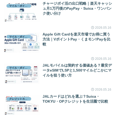
チャージポイ活の出口戦略｜楽天キャッシ
マイル・ポイント
ュ月1万円後のPayPay・Suica・ワンバン
ク使い分け
2026.05.16
Apple Gift Cardを楽天市場でお得に買う
マイル・ポイント
方法｜VポイントPay・くまモン!Payを比
較
2026.05.16
JALモバイルは契約する価値ある？最安デ
マイル・ポイント
ータeSIMでLSPと1,500マイルどこかにマ
イルを狙う使い方
2026.05.16
JALカードはどれを選ぶ？Suica・
クレジットカード
TOKYU・OPクレジットを生活圏で比較