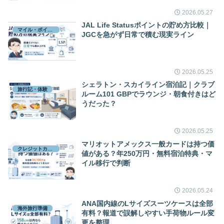
2026.05.27
JAL Life Statusポイントの貯め方比較｜
マイル・ポイント
JGCを急がず日常で積む現実ライン
2026.05.25
シェラトン・スカイライン宿泊記｜クラブ
旅行記・体験
ルーム101 GBPでラウンジ・朝食付きはど
うだった？
2026.05.25
マリオットアメックス一般カードは持つ価
クレジットカード
値がある？年250万円・無料宿泊特典・マ
イル移行で判断
2026.05.24
ANA国内線のLサイズスーツケースは全部
海外旅行準備
有料？報道で誤解しやすい手荷物ルール変
更を整理