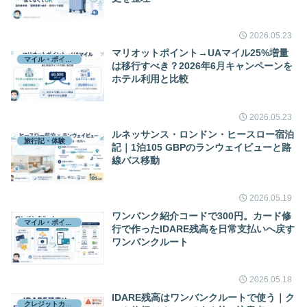
2026.05.23
マリオットポイント→UAマイル25%増量
マイル・ポイント
は移行すべき？2026年6月キャンペーンを
ホテル利用と比較
2026.05.23
ルネッサンス・ロンドン・ヒースロー宿泊
旅行記・体験
記｜1泊105 GBPのランウェイビューと路
線バス移動
2026.05.19
ワンバンク紹介コードで300円。カード修
マイル・ポイント
行で作ったIDARE残高を日常支払いへ戻す
ワンバンクルート
2026.05.18
IDARE残高はワンバンクルートで使う｜ク
クレジットカード