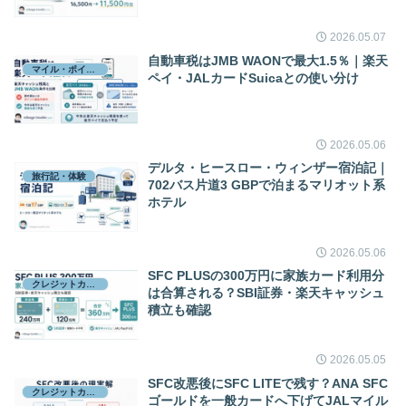
2026.05.07
自動車税はJMB WAONで最大1.5％｜楽天
マイル・ポイント
ペイ・JALカードSuicaとの使い分け
2026.05.06
デルタ・ヒースロー・ウィンザー宿泊記｜
旅行記・体験
702バス片道3 GBPで泊まるマリオット系
ホテル
2026.05.06
SFC PLUSの300万円に家族カード利用分
クレジットカード
は合算される？SBI証券・楽天キャッシュ
積立も確認
2026.05.05
SFC改悪後にSFC LITEで残す？ANA SFC
クレジットカード
ゴールドを一般カードへ下げてJALマイル