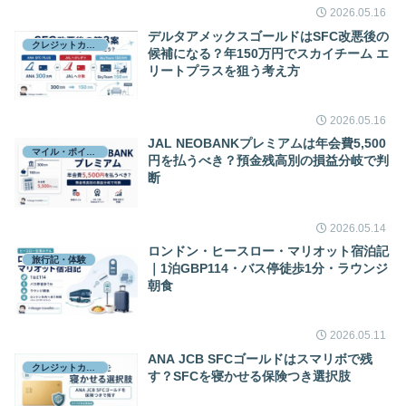
2026.05.16
デルタアメックスゴールドはSFC改悪後の
クレジットカード
候補になる？年150万円でスカイチーム エ
リートプラスを狙う考え方
2026.05.16
JAL NEOBANKプレミアムは年会費5,500
マイル・ポイント
円を払うべき？預金残高別の損益分岐で判
断
2026.05.14
ロンドン・ヒースロー・マリオット宿泊記
旅行記・体験
｜1泊GBP114・バス停徒歩1分・ラウンジ
朝食
2026.05.11
ANA JCB SFCゴールドはスマリボで残
クレジットカード
す？SFCを寝かせる保険つき選択肢