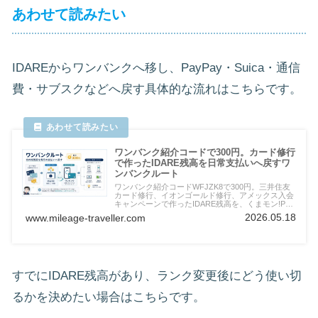
あわせて読みたい
IDAREからワンバンクへ移し、PayPay・Suica・通信
費・サブスクなどへ戻す具体的な流れはこちらです。
ワンバンク紹介コードで300円。カード修行
で作ったIDARE残高を日常支払いへ戻すワ
ンバンクルート
ワンバンク紹介コードWFJZK8で300円。三井住友
カード修行、イオンゴールド修行、アメックス入会
キャンペーンで作ったIDARE残高を、くまモン!Pay
経由のPayPay、Suica、公共料金、保険、病院、駐
2026.05.18
www.mileage-traveller.com
車場、ネット注文へ戻すワンバンクルートを実体験
で解説します。
すでにIDARE残高があり、ランク変更後にどう使い切
るかを決めたい場合はこちらです。