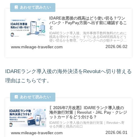
IDARE改悪後の残高はどう使い切る？ワン
バンク・PayPay方面へ出す前に確認するこ
と
IDAREランク導入後、海外事務手数料無料のために
残高を増やすべきか、すでにあるIDARE残高をどう
使い切るかを整理。ワンバンクへの少額チャージ、
PayPay方面への出口、海外旅行でクレジットカー
2026.06.02
www.mileage-traveller.com
ドに残す支払いを解説します。
IDAREランク導入後の海外決済をRevolutへ切り替える
理由はこちらです。
〖2026年7月改悪〗IDAREランク導入後の
海外旅行対策｜Revolut・JAL Pay・クレジ
ットカードをどう分ける？
IDAREランク導入後の海外旅行対策｜Revolutへ寄
せる判断と残高の出口
2026.06.01
www.mileage-traveller.com