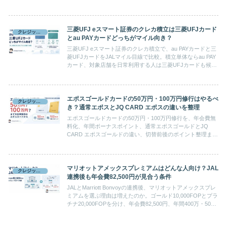
レミアムカードとの分岐をもとに、向いている人・急がなく
てよい人を整理します。
三菱UFJ eスマート証券のクレカ積立は三菱UFJカード
クレジットカード
とau PAYカードどっちがマイル向き？
三菱UFJ eスマート証券のクレカ積立で、au PAYカードと三
菱UFJカードをJALマイル目線で比較。積立単体ならau PAY
カード、対象店舗を日常利用する人は三菱UFJカードも候補
です。
エポスゴールドカードの50万円・100万円修行はやるべ
クレジットカード
き？通常エポスとJQ CARD エポスの違いを整理
エポスゴールドカードの50万円・100万円修行を、年会費無
料化、年間ボーナスポイント、通常エポスゴールドとJQ
CARD エポスゴールドの違い、切替前後のポイント整理まで
含めて解説します。
マリオットアメックスプレミアムはどんな人向け？JAL
クレジットカード
連携後も年会費82,500円が見合う条件
JALとMarriott Bonvoyの連携後、マリオットアメックスプレ
ミアムを選ぶ理由は増えたのか。ゴールド10,000FOPとプラ
チナ20,000FOPを分け、年会費82,500円、年間400万・500
万円、15泊実績から判断します。