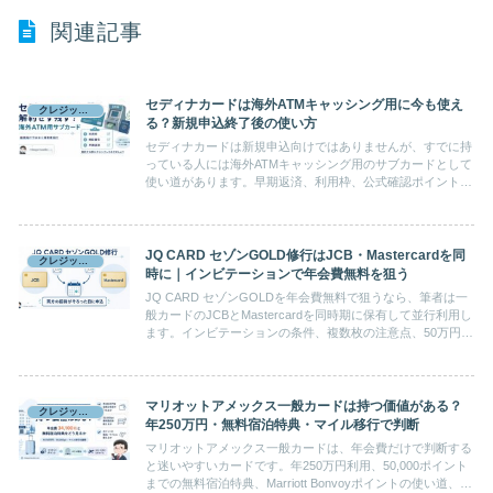
関連記事
セディナカードは海外ATMキャッシング用に今も使え
クレジットカード
る？新規申込終了後の使い方
セディナカードは新規申込向けではありませんが、すでに持
っている人には海外ATMキャッシング用のサブカードとして
使い道があります。早期返済、利用枠、公式確認ポイントを
整理します。
JQ CARD セゾンGOLD修行はJCB・Mastercardを同
クレジットカード
時に｜インビテーションで年会費無料を狙う
JQ CARD セゾンGOLDを年会費無料で狙うなら、筆者は一
般カードのJCBとMastercardを同時期に保有して並行利用し
ます。インビテーションの条件、複数枚の注意点、50万円・
100万円の判断を実体験から整理します。
マリオットアメックス一般カードは持つ価値がある？
クレジットカード
年250万円・無料宿泊特典・マイル移行で判断
マリオットアメックス一般カードは、年会費だけで判断する
と迷いやすいカードです。年250万円利用、50,000ポイント
までの無料宿泊特典、Marriott Bonvoyポイントの使い道、プ