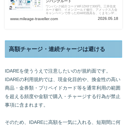
ンバンクルート
ワンバンク紹介コードWFJZK8で300円。三井住友
カード修行、イオンゴールド修行、アメックス入会
キャンペーンで作ったIDARE残高を、くまモン!Pay
経由のPayPay、Suica、公共料金、保険、病院、駐
2026.05.18
www.mileage-traveller.com
車場、ネット注文へ戻すワンバンクルートを実体験
で解説します。
高額チャージ・連続チャージは避ける
IDAREを使ううえで注意したいのが規約面です。
IDAREの利用規約では、現金化目的や、換金性の高い
商品・金券類・プリペイドカード等を通常利用の範囲
を超える頻度や金額で購入・チャージする行為が禁止
事項に含まれます。
そのため、IDAREに高額を一気に入れる、短期間に何