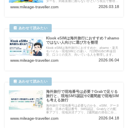
ターを、到着直後に困らないかという視点で整理
し、自分に合う通信手段を選びやすくまとめます。
2026.03.18
www.mileage-traveller.com
Klook eSIMは海外旅行におすすめ？ahamo
ではない人向けに選び方を整理
Klook eSIMは海外旅行におすすめか、ahamo・楽天
モバイル・現地SIMとの違い、7日間5GBの料金目
安、口コミの見方、向いている人を整理します。
2026.06.04
www.mileage-traveller.com
海外旅行で現地番号は必要？Grabで足りる
旅行と、現地SMS認証や2週間超で現地SIM
も考える旅行
海外旅行で現地番号は必要なのかを、eSIM、データ
通信、日本の電話番号、SMS認証、Grabなどの配
車アプリ、現地決済アプリ、2週間超の滞在に分け
て整理。短期旅行で現地番号なしでも進められるケ
2026.04.18
www.mileage-traveller.com
ースと、現地SIMまで考えたい場面を解説します。