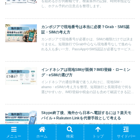
を組めるかが判断軸です。検索条件の記録、時間帯指定な
し、ホテル予約の注意点を整理します。
カンボジアで現地番号は本当に必要？Grab・SMS認
海外旅行準備
証・SIMの考え方
カンボジアで現地番号が必要かは、SIMの種類だけでは決ま
りません。短期旅行でGrab中心なら現地番号なしで進めら
れる人も多い一方、PassAppやSMS認証が必要なサービスま
で使いたい人は現地SIMを考える場面があります。
インドネシアは現地SIMが面倒？IMEI登録・ローミン
海外旅行準備
グ・eSIMの選び方
インドネシアの通信準備で迷う人向けに、現地SIM・
ahamo・eSIMの考え方を整理。短期旅行と長期滞在で何を
選びやすいか、IMEI登録や税金の話も含めて確認できる記事
です。
Skype終了後、海外から日本へ電話するには？楽天モ
海外旅行準備
バイル＋Rakuten Linkを代替手段として考える
Skype終了後、海外から日本へ電話する手段をどうするか。
Skype残高を使い切った後の代替として、楽天モバイル＋
Rakuten Linkをどう考えるかを整理します。
メニュー
ホーム
検索
トップ
サイドバー