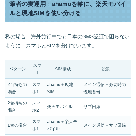
筆者の実運用：ahamoを軸に、楽天モバイ
ルと現地SIMを使い分ける
私の場合、海外旅行中でも日本のSMS認証で困らない
ように、スマホとSIMを分けています。
スマ
パターン
SIM構成
役割
ホ
2台持ちの
スマ
ahamo＋現地
メイン通信＋必要時の
場合
ホ1
SIM
現地番号
2台持ちの
スマ
楽天モバイル
サブ回線
場合
ホ2
スマ
ahamo＋楽天モ
1台の場合
メイン通信＋サブ回線
ホ1
バイル