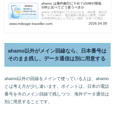
ahamo は海外旅行に十分？eSIMや現地
SIMと比べてどう使うべきか
ahamo は海外旅行で十分なのかを、残容量・旅行日
数・ホテルWi-Fi・電話連絡の有無から整理。eSIM
や現地SIMを足した方がよい場面、日本への電話連
絡で楽天モバイルを持つ理由、iPhoneの着信設定で
2026.04.08
www.mileage-traveller.com
見直したい点もまとめています。
ahamo以外がメイン回線なら、日本番号は
そのまま残し、データ通信は別に用意する
ahamo以外の回線をメインで使っている人は、ahamo
とは考え方が少し違います。ポイントは、日本の電話
番号を今のメイン回線で残しつつ、海外データ通信は
別に用意することです。