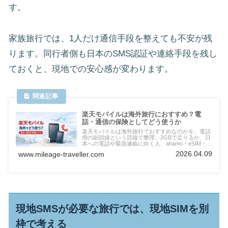
す。
家族旅行では、1人だけ通信手段を整えても不安が残
ります。同行者側も日本のSMS認証や連絡手段を残し
ておくと、現地での安心感が変わります。
楽天モバイルは海外旅行におすすめ？電
話・通信の保険としてどう使うか
楽天モバイルは海外旅行でおすすめなのかを、電話
用の副回線という目線で整理。2GBで足りるか、日
本への電話や緊急連絡に向く人、ahamo・eSIM・現
地SIMとの使い分け、長期旅行での考え方まで分か
2026.04.09
www.mileage-traveller.com
ります。
現地SMSが必要な旅行では、現地SIMを別
枠で考える