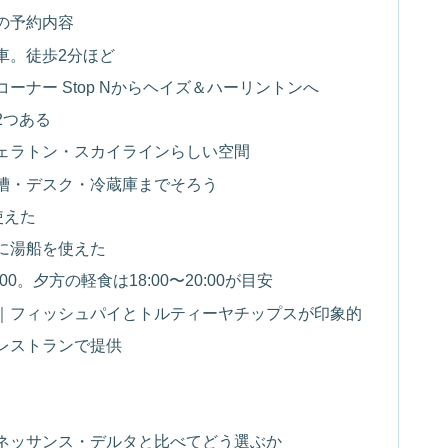
の予約内容
車。徒歩2分ほど
ナー Stop Nからヘイズ＆ハーリントンへ
2つある
ェラトン・スカイラインらしい空間
槽・デスク・冷蔵庫までそろう
使えた
に湯船を使えた
0。夕方の軽食は18:00〜20:00が目安
｜フィッシュパイとトルティーヤチップスが印象的
レストランで提供
ネッサンス・デルタと比べてどう選ぶか