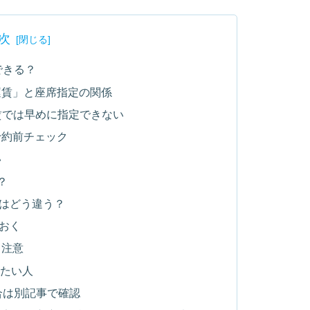
次
できる？
運賃」と座席指定の関係
賃では早めに指定できない
予約前チェック
い
？
定はどう違う？
ておく
も注意
したい人
合は別記事で確認