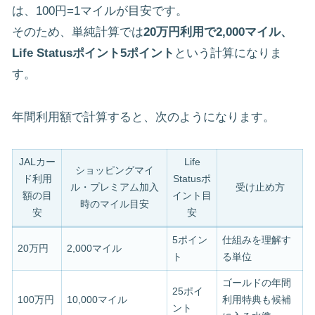
は、100円=1マイルが目安です。
そのため、単純計算では
20万円利用で2,000マイル、
Life Statusポイント5ポイント
という計算になりま
す。
年間利用額で計算すると、次のようになります。
JALカー
Life
ショッピングマイ
ド利用
Statusポ
ル・プレミアム加入
受け止め方
額の目
イント目
時のマイル目安
安
安
5ポイン
仕組みを理解す
20万円
2,000マイル
ト
る単位
ゴールドの年間
25ポイ
100万円
10,000マイル
利用特典も候補
ント