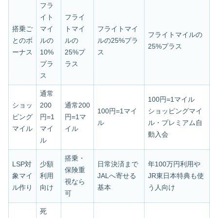
フラ
イト
フライ
搭乗ご
マイ
トマイ
フライトマイ
フライトマイルの
とのボ
ルの
ルの
ルの25%プラ
25%プラス
ーナス
10%
25%プ
ス
プラ
ラス
ス
通常
100円=1マイル
ショッ
200
通常200
100円=1マイ
ショッピングマイ
ピング
円=1
円=1マ
ル
ル・プレミアム自
マイル
マイ
イル
動入会
ル
搭乗・
LSP対
少額
日常決済まで
年100万円利用や
保険重
象マイ
利用
JALへ寄せる
JR東日本特典も使
視なら
ル作り
向け
基本
う人向け
可
死