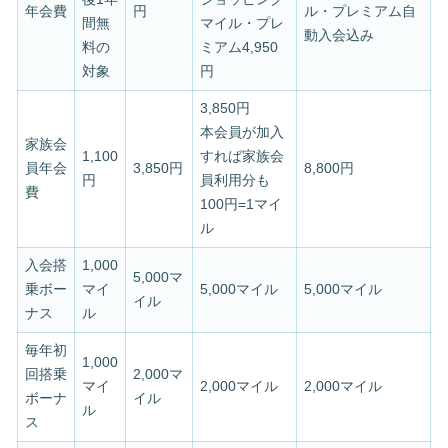
年会費
円
ル・プレミアム自
間無
マイル・プレ
動入会込み
料の
ミアム4,950
対象
円
3,850円
本会員が加入
家族会
1,100
すれば家族会
員年会
3,850円
8,800円
円
員利用分も
費
100円=1マイ
ル
入会搭
1,000
5,000マ
乗ボー
マイ
5,000マイル
5,000マイル
イル
ナス
ル
毎年初
1,000
回搭乗
2,000マ
マイ
2,000マイル
2,000マイル
ボーナ
イル
ル
ス