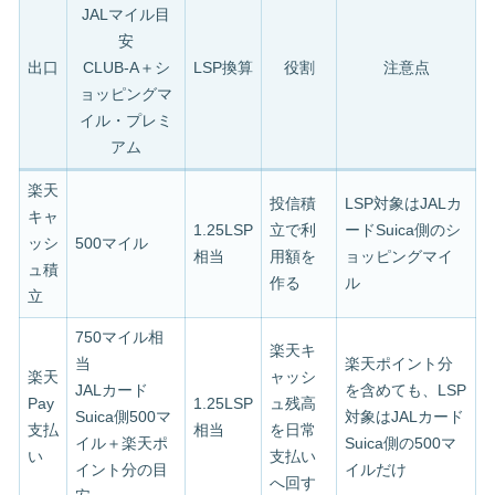
JALマイル目
安
出口
CLUB-A＋シ
LSP換算
役割
注意点
ョッピングマ
イル・プレミ
アム
楽天
投信積
LSP対象はJALカ
キャ
1.25LSP
立で利
ードSuica側のシ
ッシ
500マイル
相当
用額を
ョッピングマイ
ュ積
作る
ル
立
750マイル相
楽天キ
当
楽天ポイント分
楽天
ャッシ
JALカード
を含めても、LSP
Pay
1.25LSP
ュ残高
Suica側500マ
対象はJALカード
支払
相当
を日常
イル＋楽天ポ
Suica側の500マ
い
支払い
イント分の目
イルだけ
へ回す