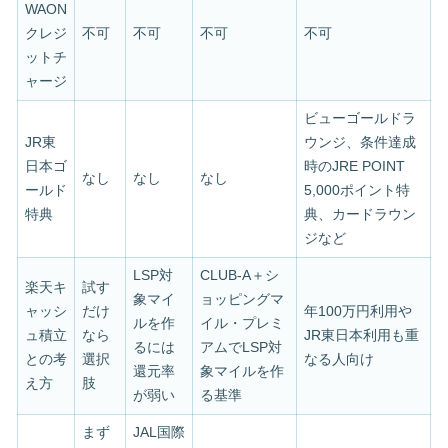
WAON
クレジ
不可
不可
不可
不可
ットチ
ャージ
ビューゴールドラ
JR東
ウンジ、条件達成
日本ゴ
時のJRE POINT
なし
なし
なし
ールド
5,000ポイント特
特典
典、カードラウン
ジなど
LSP対
CLUB-A＋シ
楽天キ
試す
象マイ
ョッピングマ
ャッシ
だけ
年100万円利用や
ルを作
イル・プレミ
ュ積立
なら
JR東日本利用も重
るには
アムでLSP対
との考
選択
なる人向け
還元率
象マイルを作
え方
肢
が弱い
る基準
まず
JAL国際