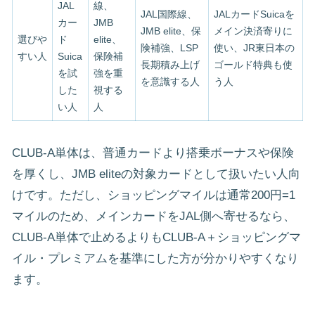
JAL
線、
JAL国際線、
JALカードSuicaを
カー
JMB
JMB elite、保
メイン決済寄りに
選びや
ド
elite、
険補強、LSP
使い、JR東日本の
すい人
Suica
保険補
長期積み上げ
ゴールド特典も使
を試
強を重
を意識する人
う人
した
視する
い人
人
CLUB-A単体は、普通カードより搭乗ボーナスや保険
を厚くし、JMB eliteの対象カードとして扱いたい人向
けです。ただし、ショッピングマイルは通常200円=1
マイルのため、メインカードをJAL側へ寄せるなら、
CLUB-A単体で止めるよりもCLUB-A＋ショッピングマ
イル・プレミアムを基準にした方が分かりやすくなり
ます。