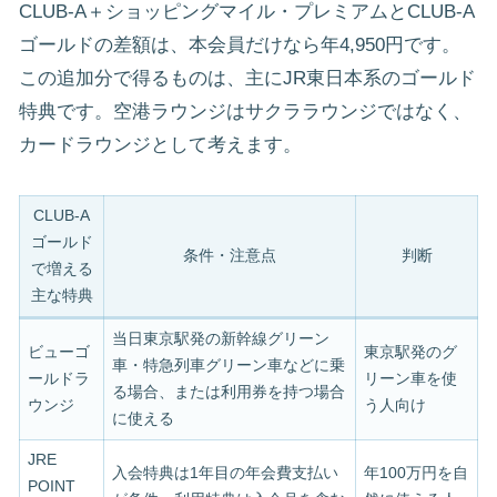
CLUB-A＋ショッピングマイル・プレミアムとCLUB-A
ゴールドの差額は、本会員だけなら年4,950円です。
この追加分で得るものは、主にJR東日本系のゴールド
特典です。空港ラウンジはサクララウンジではなく、
カードラウンジとして考えます。
CLUB-A
ゴールド
条件・注意点
判断
で増える
主な特典
当日東京駅発の新幹線グリーン
ビューゴ
東京駅発のグ
車・特急列車グリーン車などに乗
ールドラ
リーン車を使
る場合、または利用券を持つ場合
ウンジ
う人向け
に使える
JRE
入会特典は1年目の年会費支払い
年100万円を自
POINT