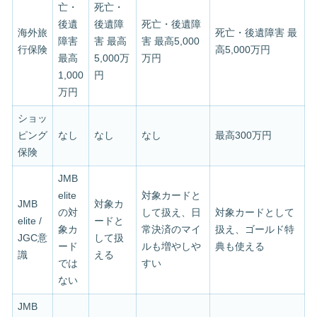
亡・
死亡・
後遺
後遺障
死亡・後遺障
海外旅
死亡・後遺障害 最
障害
害 最高
害 最高5,000
行保険
高5,000万円
最高
5,000万
万円
1,000
円
万円
ショッ
ピング
なし
なし
なし
最高300万円
保険
JMB
elite
対象カードと
JMB
対象カ
の対
して扱え、日
対象カードとして
elite /
ードと
象カ
常決済のマイ
扱え、ゴールド特
JGC意
して扱
ード
ルも増やしや
典も使える
識
える
では
すい
ない
JMB