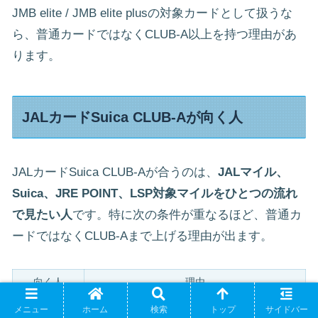
JMB elite / JMB elite plusの対象カードとして扱うな
ら、普通カードではなくCLUB-A以上を持つ理由があ
ります。
JALカードSuica CLUB-Aが向く人
JALカードSuica CLUB-Aが合うのは、
JALマイル、
Suica、JRE POINT、LSP対象マイルをひとつの流れ
で見たい人
です。特に次の条件が重なるほど、普通カ
ードではなくCLUB-Aまで上げる理由が出ます。
向く人
理由
JAL国際線に
普通カードより搭乗ボーナスが厚く、ビジネス
メニュー
ホーム
検索
トップ
サイドバー