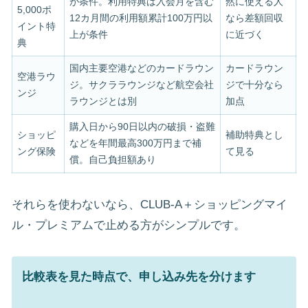
が条件。利用特典は入会月を含む
然に使える人
5,000ポ
12カ月間の利用額累計100万円以
なら差額回収
イント特
上が条件
に近づく
典
国内主要空港などのカードラウン
カードラウン
空港ラウ
ジ。サクララウンジなど航空会社
ジで十分なら
ンジ
ラウンジとは別
加点
購入日から90日以内の破損・盗難
ショッピ
補助特典とし
などを年間最高300万円まで補
ング保険
て見る
償。自己負担額あり
それらを使わないなら、CLUB-A＋ショッピングマイ
ル・プレミアムで止める方がシンプルです。
比較表を見た時点で、申し込み先を分けます