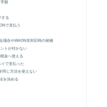
る手順
ジする
AONで支払う
る場合やWAON非対応時の候補
イントが付かない
ら税金へ使える
ペイで支払った
年同じ方法を使えない
法を決める