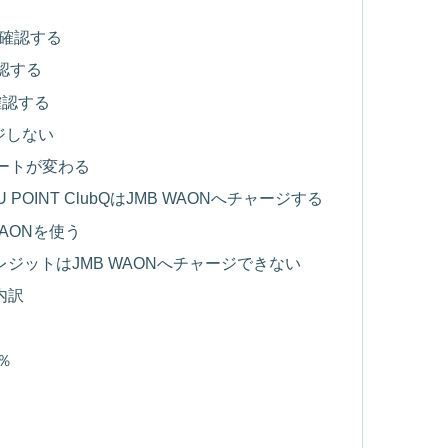
を確認する
認する
確認する
ジしない
ルートが変わる
KYU POINT ClubQはJMB WAONへチャージする
のWAONを使う
ジットはJMB WAONへチャージできない
内訳
％