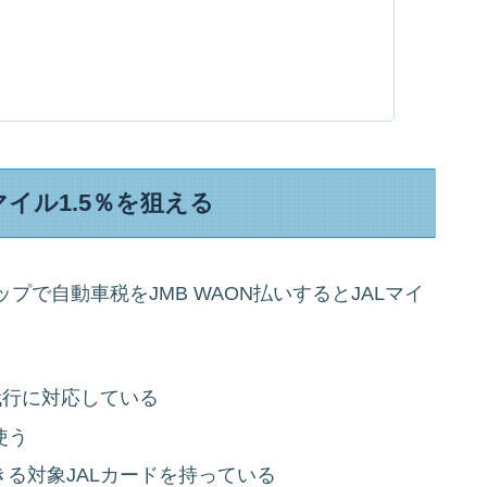
マイル1.5％を狙える
で自動車税をJMB WAON払いするとJALマイ
代行に対応している
使う
きる対象JALカードを持っている