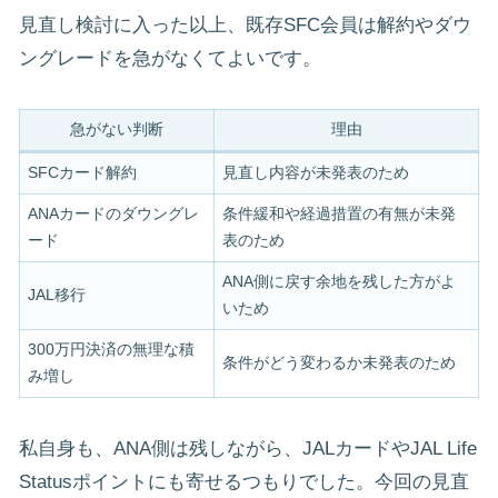
見直し検討に入った以上、既存SFC会員は解約やダウ
ングレードを急がなくてよいです。
急がない判断
理由
SFCカード解約
見直し内容が未発表のため
ANAカードのダウングレ
条件緩和や経過措置の有無が未発
ード
表のため
ANA側に戻す余地を残した方がよ
JAL移行
いため
300万円決済の無理な積
条件がどう変わるか未発表のため
み増し
私自身も、ANA側は残しながら、JALカードやJAL Life
Statusポイントにも寄せるつもりでした。今回の見直