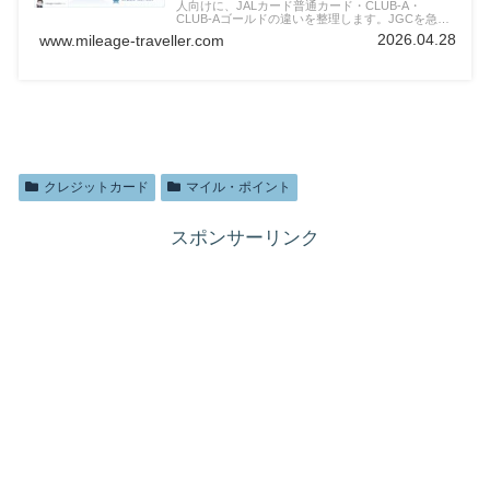
人向けに、JALカード普通カード・CLUB-A・
CLUB-Aゴールドの違いを整理します。JGCを急が
ず、JAL便・Life Statusポイント・JR東日本利用・
2026.04.28
www.mileage-traveller.com
年会費・保険を分けて見ます。
クレジットカード
マイル・ポイント
スポンサーリンク