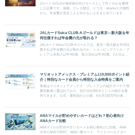
dカード GOLDが海外旅行向けカードとして向くのかを整理
した記事です。保険、クレカ積立、ドコモ・ahamoとの相性
から、年会費が見合う人と向かない人をまとめています。
JALカードSuica CLUB-Aゴールドは東京―新大阪を年
クレジットカード
何往復すれば年会費の元が取れる？
JALカードSuica CLUB-Aゴールドは、東京―新大阪を年何往
復すれば年会費の元が取れるのか。ショッピングマイル・プ
レミアム未加入は年4往復、加入済みは年3往復、2人分は年
2往復です。えきねっとで紙のきっぷを受け取る手間もあわ
せて解説します。
マリオットアメックス・プレミアム110,000ポイント紹
クレジットカード
介｜特別なカード会員から特別な入会特典をご案内
筆者はマリオットアメックス・プレミアムの紹介ボーナス増
量対象者に選ばれており、合計110,000ポイントの紹介を案
内できます。公式・通常紹介との差、6カ月150万円の条
件、Bonvoy未会員の申込順を解説します。
ANAマイルが貯めやすいカードはどれ？初心者向け
クレジットカード
ANAカード比較
ANAマイルが貯めやすいカードを初心者向けに比較。ANA
JCB CARD FIRST、ANA一般カード、ワイドゴールドカー