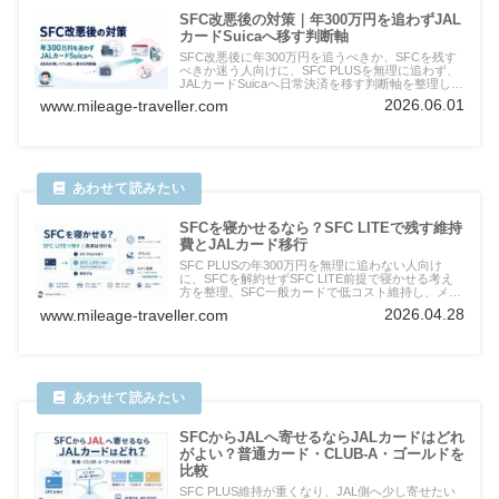
SFC改悪後の対策｜年300万円を追わずJAL
カードSuicaへ移す判断軸
SFC改悪後に年300万円を追うべきか、SFCを残す
べきか迷う人向けに、SFC PLUSを無理に追わず、
JALカードSuicaへ日常決済を移す判断軸を整理しま
す。
2026.06.01
www.mileage-traveller.com
SFCを寝かせるなら？SFC LITEで残す維持
費とJALカード移行
SFC PLUSの年300万円を無理に追わない人向け
に、SFCを解約せずSFC LITE前提で寝かせる考え
方を整理。SFC一般カードで低コスト維持し、メイ
ン決済をJALカードへ移してLife Statusポイントを
2026.04.28
www.mileage-traveller.com
積み上げる流れを解説します。
SFCからJALへ寄せるならJALカードはどれ
がよい？普通カード・CLUB-A・ゴールドを
比較
SFC PLUS維持が重くなり、JAL側へ少し寄せたい