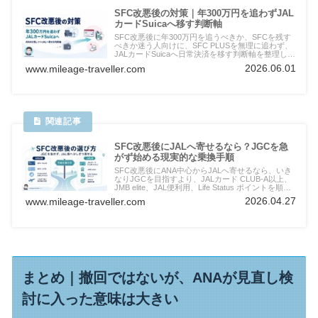
SFC改悪後の対策｜年300万円を追わずJAL
カードSuicaへ移す判断軸
SFC改悪後に年300万円を追うべきか、SFCを残す
べきか迷う人向けに、SFC PLUSを無理に追わず、
JALカードSuicaへ日常決済を移す判断軸を整理しま
す。
2026.06.01
www.mileage-traveller.com
SFC改悪後にJALへ寄せるなら？JGCを急
がず始める現実的な乗換手順
SFC改悪後にANA中心からJALへ寄せるなら、いき
なりJGCを目指すより、JALカード CLUB-A以上、
JMB elite、JAL便利用、Life Status ポイントを順番
に確認するのが現実的です。SFC PLUS維持にこだ
2026.04.27
www.mileage-traveller.com
わらない人向けに、JAL側へ移る手順を整理しま
す。
まとめ｜撤回ではないが、ANAが見直し検
討に入った意味は大きい