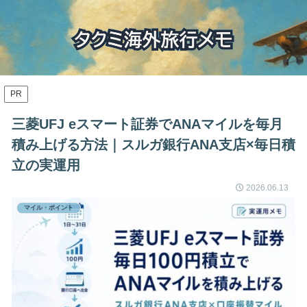
PR
三菱UFJ eスマート証券でANAマイルを毎月
積み上げる方法｜スルガ銀行ANA支店×毎日積
立の実運用
2026.06.13
マイル・ポイント