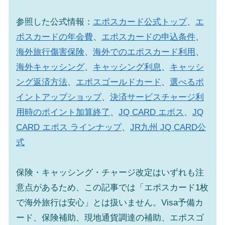
参照した公式情報：
エポスカード公式トップ
、
エ
ポスカードの年会費
、
エポスカードの申込条件
、
海外旅行傷害保険
、
海外でのエポスカード利用
、
海外キャッシング
、
キャッシング利息
、
キャッシ
ング返済方法
、
エポスゴールドカード
、
選べるポ
イントアップショップ
、
決済サービスチャージ利
用時のポイント加算終了
、
JQ CARD エポス
、
JQ
CARD エポス ラインナップ
、
JR九州 JQ CARD公
式
保険・キャッシング・チャージ改定はいずれも注
意点があるため、この記事では「エポスカード1枚
で海外旅行は安心」とは扱いません。Visa予備カ
ード、保険補助、現地通貨調達の補助、エポスゴ