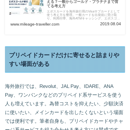
える？一般からゴールド・プラチナまで育
てる考え方
エポスカードを海外旅行用のVisaサブカードとして
使う考え方を整理。一般カードを出発前に受け取
り、利用付帯、海外ATMキャッシング、エポスゴー
ルド招待、プラチナのプライオリティ・パスまで確
2019.08.04
www.mileage-traveller.com
認します。
プリペイドカードだけに寄せると詰まりや
すい場面がある
海外旅行では、Revolut、JAL Pay、IDARE、ANA
Pay、ワンバンクなどのプリペイド系サービスを使う
人も増えています。為替コストを抑えたい、少額決済
に使いたい、メインカードを出したくないという場面
では便利です。筆者自身も、プリペイドカードやチャ
ージ系サービスを組み合わせる考え方には賛成です。