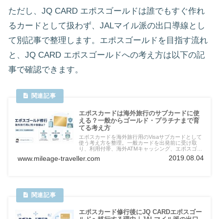
ただし、JQ CARD エポスゴールドは誰でもすぐ作れ
るカードとして扱わず、JALマイル派の出口導線とし
て別記事で整理します。エポスゴールドを目指す流れ
と、JQ CARD エポスゴールドへの考え方は以下の記
事で確認できます。
エポスカードは海外旅行のサブカードに使
える？一般からゴールド・プラチナまで育
てる考え方
エポスカードを海外旅行用のVisaサブカードとして
使う考え方を整理。一般カードを出発前に受け取
り、利用付帯、海外ATMキャッシング、エポスゴー
ルド招待、プラチナのプライオリティ・パスまで確
2019.08.04
www.mileage-traveller.com
認します。
エポスカード修行後にJQ CARDエポスゴー