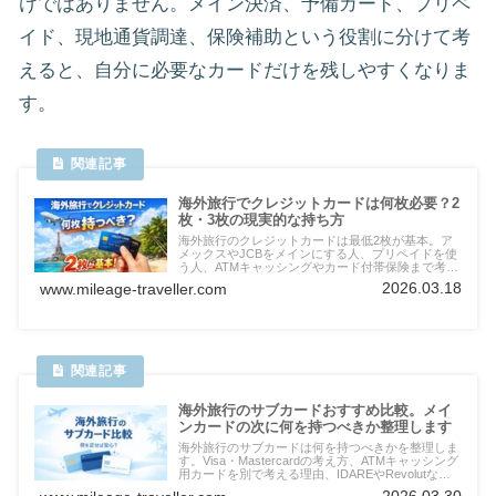
けではありません。メイン決済、予備カード、プリペ
イド、現地通貨調達、保険補助という役割に分けて考
えると、自分に必要なカードだけを残しやすくなりま
す。
海外旅行でクレジットカードは何枚必要？2
枚・3枚の現実的な持ち方
海外旅行のクレジットカードは最低2枚が基本。ア
メックスやJCBをメインにする人、プリペイドを使
う人、ATMキャッシングやカード付帯保険まで考え
る人が3枚以上にした方がよい理由を、実体験ベー
2026.03.18
www.mileage-traveller.com
スで整理します。
海外旅行のサブカードおすすめ比較。メイ
ンカードの次に何を持つべきか整理します
海外旅行のサブカードは何を持つべきかを整理しま
す。Visa・Mastercardの考え方、ATMキャッシング
用カードを別で考える理由、IDAREやRevolutなど
プリペイドの位置づけ、保険補強の考え方までわか
2026.03.30