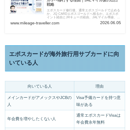
ルドへ移行する理由｜JALマイル派の出口
戦略
エポスカード修行後、通常エポスゴールドで止める
か、JQ CARDエポスゴールドへ移るか。エポスポ
イント経由とJRキューポ経由、JALマイル導線、プ
ラチナを狙う人の注意点を整理します。
2026.06.05
www.mileage-traveller.com
エポスカードが海外旅行用サブカードに向
いている人
向いている人
理由
メインカードがアメックスやJCBの
Visa予備カードを持つ意
人
味がある
通常エポスカードVisaは
年会費を増やしたくない人
年会費永年無料