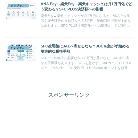
ANA Pay→楽天Edy→楽天キャッシュは月1万円化でど
クレジットカード
う変わる？SFC PLUS決済額への影響
楽天Edy→楽天キャッシュが月1万円になると、ANA Pay残
高を楽天証券の投信積立へ月5万円・年60万円で逃がす前提
は崩れます。SFC PLUS決済額作りへの影響と、月1万円だ
け残る使い道を整理します。
SFC改悪後にJALへ寄せるなら？JGCを急がず始める
クレジットカード
現実的な乗換手順
SFC PLUS維持に必要な年300万円が重いなら、JAL側へ寄
せる選択肢もあります。JGCを急がず、JALカード CLUB-A
以上、JMB elite、JAL便利用、Life Status ポイントを順番に
確認します。
スポンサーリンク