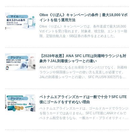
Olive《りぼん》キャンペーンの条件｜最大18,000 Vポ
マイル・ポイント
イントを狙う運用方法
Olive《りぼん》キャンペーンでは、条件達成で最大18,000
Vポイントを受け取れます。対象者、積立額、エントリー期
限、定額自動入金・SBI証券の条件をまとめました。
【2028年改悪】ANA SFC LITEは到着時ラウンジも対
クレジットカード
象外？JAL到着後シャワーとの違い
ANA SFC LITEになると出発前ラウンジだけでなく、到着時
ラウンジや帰国後シャワーの使い方も見直しが必要です。
JALの到着後シャワーとの違い、SFC PLUS年300万円を追
うべきか、SFC LITEで残す現実的な考え方を整理します。
ベトナムエアラインズカードは一般で十分？SFC LITE
クレジットカード
後にゴールドをすすめない理由
ベトナムエアラインズカードは、ゴールドカードでラウンジ
を狙うカードではありません。SFC LITE後にANAマイルで
ベトナム航空を使うなら、一般カード・プライオリティ・パ
ス・ANAマイルを分けて考えると使い道が見えてきます。