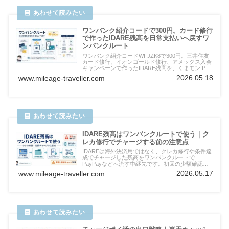
ワンバンク紹介コードで300円。カード修行
で作ったIDARE残高を日常支払いへ戻すワ
ンバンクルート
ワンバンク紹介コードWFJZK8で300円。三井住友
カード修行、イオンゴールド修行、アメックス入会
キャンペーンで作ったIDARE残高を、くまモン!Pay
経由のPayPay、Suica、公共料金、保険、病院、駐
2026.05.18
www.mileage-traveller.com
車場、ネット注文へ戻すワンバンクルートを実体験
で解説します。
IDARE残高はワンバンクルートで使う｜ク
レカ修行でチャージする前の注意点
IDAREは海外決済用ではなく、クレカ修行や条件達
成でチャージした残高をワンバンクルートで
PayPayなどへ流す中継先です。初回の少額確認、
高額チャージ・連続チャージの注意点、海外では使
2026.05.17
www.mileage-traveller.com
わない理由を整理します。