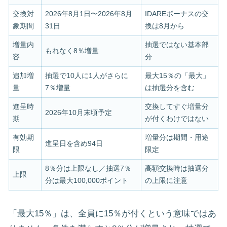
交換対
2026年8月1日〜2026年8月
IDAREボーナスの交
象期間
31日
換は8月から
増量内
抽選ではない基本部
もれなく8％増量
容
分
追加増
抽選で10人に1人がさらに
最大15％の「最大」
量
7％増量
は抽選分を含む
進呈時
交換してすぐ増量分
2026年10月末頃予定
期
が付くわけではない
有効期
増量分は期間・用途
進呈日を含め94日
限
限定
8％分は上限なし／抽選7％
高額交換時は抽選分
上限
分は最大100,000ポイント
の上限に注意
「最大15％」は、全員に15％が付くという意味ではあ