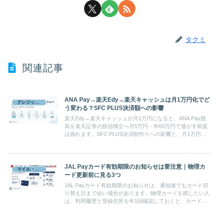
タクミ
関連記事
ANA Pay→楽天Edy→楽天キャッシュは月1万円化でど
クレジットカード
う変わる？SFC PLUS決済額への影響
楽天Edy→楽天キャッシュが月1万円になると、ANA Pay残
高を楽天証券の投信積立へ月5万円・年60万円で逃がす前提
は崩れます。SFC PLUS決済額作りへの影響と、月1万円だ
け残る使い道を整理します。
JAL Payカード有効期限のお知らせは要注意｜物理カ
マイル・ポイント
ード更新前に見る3つ
JAL Payカード有効期限のお知らせは、通知後でもカード切
り替え日まで短い場合があります。物理カードを残したい人
は、利用履歴と登録住所を年1回確認しておくと、カード切
り替え日を過ぎてから気づく可能性を減らせます。