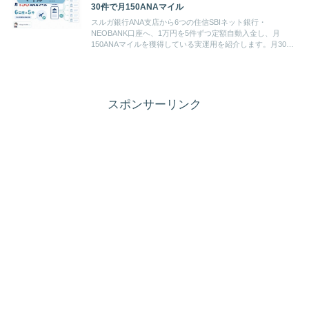
30件で月150ANAマイル
スルガ銀行ANA支店から6つの住信SBIネット銀行・
NEOBANK口座へ、1万円を5件ずつ定額自動入金し、月
150ANAマイルを獲得している実運用を紹介します。月30万
円を消費せず、入金後の資金をデビットカード、JALマイ
ル、Vポイント、証券口座などへ回す方法と、口座を増やし
すぎない判断軸を整理します。
スポンサーリンク