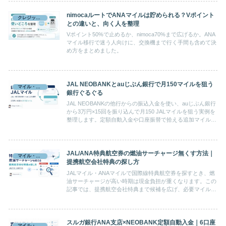
nimocaルートでANAマイルは貯められる？Vポイント
クレジットカード
との違いと、向く人を整理
Vポイント50%で止めるか、nimoca70%まで広げるか。ANA
マイル移行で迷う人向けに、交換機まで行く手間も含めて決
め方をまとめました。
JAL NEOBANKとauじぶん銀行で月150マイルを狙う
マイル・ポイント
銀行ぐるぐる
JAL NEOBANKの他行からの振込入金を使い、auじぶん銀行
から3万円×15回を振り込んで月150 JALマイルを狙う実例を
整理します。定額自動入金や口座振替で拾える追加マイルも
あわせて解説します。
JAL/ANA特典航空券の燃油サーチャージ無くす方法｜
マイル・ポイント
提携航空会社特典の探し方
JALマイル・ANAマイルで国際線特典航空券を探すとき、燃
油サーチャージが高い時期は現金負担が重くなります。この
記事では、提携航空会社特典まで候補を広げ、必要マイルと
支払額をどう比べるかを整理します。
スルガ銀行ANA支店×NEOBANK定額自動入金｜6口座
マイル・ポイント