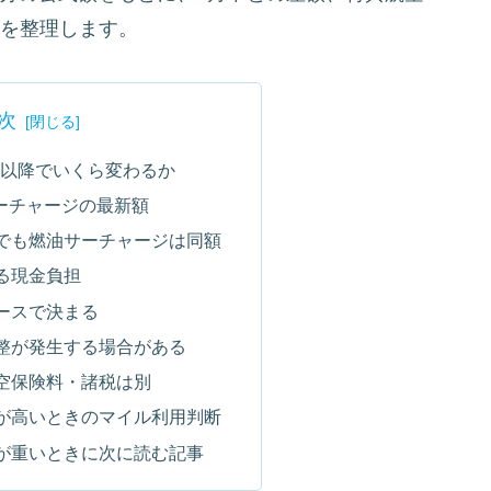
トを整理します。
次
7月以降でいくら変わるか
サーチャージの最新額
でも燃油サーチャージは同額
る現金負担
ースで決まる
整が発生する場合がある
空保険料・諸税は別
が高いときのマイル利用判断
が重いときに次に読む記事