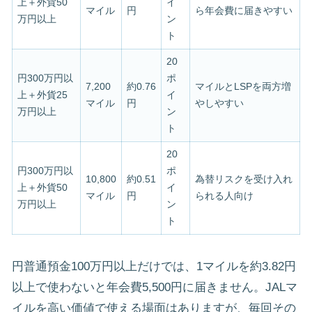
上＋外貨50
イ
マイル
円
ら年会費に届きやすい
万円以上
ン
ト
20
円300万円以
ポ
7,200
約0.76
マイルとLSPを両方増
上＋外貨25
イ
マイル
円
やしやすい
万円以上
ン
ト
20
円300万円以
ポ
10,800
約0.51
為替リスクを受け入れ
上＋外貨50
イ
マイル
円
られる人向け
万円以上
ン
ト
円普通預金100万円以上だけでは、1マイルを約3.82円
以上で使わないと年会費5,500円に届きません。JALマ
イルを高い価値で使える場面はありますが、毎回その