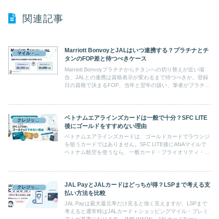
関連記事
Marriott BonvoyとJALはいつ連携する？プラチナとチ
マイル・ポイント
タンのFOP差と待つべきケース
Marriott Bonvoyプラチナからチタンへの切り替えが近い場
合、JALとの連携は資格表示が変わるまで待つべきか。登録
日の資格で決まるFOP、当年と翌年の扱い、筆者がプラチナ
で先に連携した経験から判断します。
ベトナムエアラインズカードは一般で十分？SFC LITE
クレジットカード
後にゴールドをすすめない理由
ベトナムエアラインズカードは、ゴールドカードでラウンジ
を狙うカードではありません。SFC LITE後にANAマイルで
ベトナム航空を使うなら、一般カード・プライオリティ・パ
ス・ANAマイルを分けて考えると使い道が見えてきます。
JAL PayとJALカードはどっちが得？LSPまで考える支
クレジットカード
払い方法を比較
JAL Payは最大還元率だけ見ると強く見えますが、LSPまで
考えると通常時はJALカード＋ショッピングマイル・プレミ
アムが基準になります。JMB WAON、JALカードSuica、楽