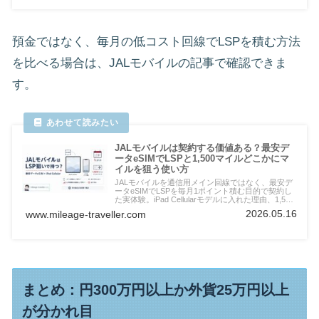
預金ではなく、毎月の低コスト回線でLSPを積む方法
を比べる場合は、JALモバイルの記事で確認できま
す。
JALモバイルは契約する価値ある？最安デ
ータeSIMでLSPと1,500マイルどこかにマ
イルを狙う使い方
JALモバイルを通信用メイン回線ではなく、最安デ
ータeSIMでLSPを毎月1ポイント積む目的で契約し
た実体験。iPad Cellularモデルに入れた理由、1,500
マイルどこかにマイル、家族加入、海外通信の注意
2026.05.16
www.mileage-traveller.com
点を整理します。
まとめ：円300万円以上か外貨25万円以上
が分かれ目