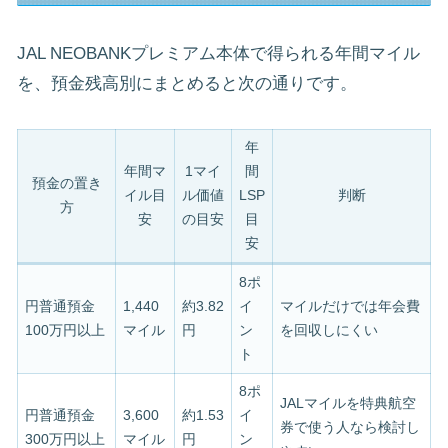
JAL NEOBANKプレミアム本体で得られる年間マイル
を、預金残高別にまとめると次の通りです。
年
年間マ
1マイ
間
預金の置き
イル目
ル価値
LSP
判断
方
安
の目安
目
安
8ポ
円普通預金
1,440
約3.82
イ
マイルだけでは年会費
100万円以上
マイル
円
ン
を回収しにくい
ト
8ポ
JALマイルを特典航空
円普通預金
3,600
約1.53
イ
券で使う人なら検討し
300万円以上
マイル
円
ン