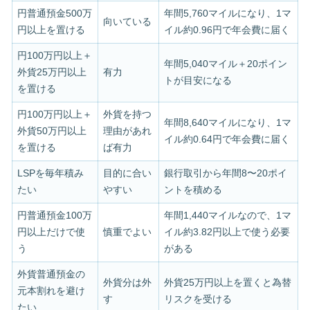
円普通預金500万
年間5,760マイルになり、1マ
向いている
円以上を置ける
イル約0.96円で年会費に届く
円100万円以上＋
年間5,040マイル＋20ポイン
外貨25万円以上
有力
トが目安になる
を置ける
円100万円以上＋
外貨を持つ
年間8,640マイルになり、1マ
外貨50万円以上
理由があれ
イル約0.64円で年会費に届く
を置ける
ば有力
LSPを毎年積み
目的に合い
銀行取引から年間8〜20ポイ
たい
やすい
ントを積める
円普通預金100万
年間1,440マイルなので、1マ
円以上だけで使
慎重でよい
イル約3.82円以上で使う必要
う
がある
外貨普通預金の
外貨分は外
外貨25万円以上を置くと為替
元本割れを避け
す
リスクを受ける
たい