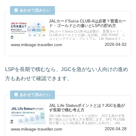
JALカードSuica CLUB-Aは必要？普通カー
ド・ゴールドとの違いとLSPの貯め方
JALカードSuica CLUB-Aは必要か、普通カード・
CLUB-Aゴールドとの違いを比較。JRE POINT、シ
ョッピングマイル・プレミアム、Life Statusポイン
ト、楽天キャッシュ積立を使ったLSP対象マイルの
2026.04.02
www.mileage-traveller.com
作り方まで整理します。
LSPを長期で積むなら、JGCを急がない人向けの進め
方もあわせて確認できます。
JAL Life Statusポイントとは？JGCを急が
ず長期で積む考え方
JAL Life Statusポイントとは何か、JGCを急がず長
期で積み上げる考え方を整理します。SFC PLUS維
持が重くなりJAL側も考え始めた人向けに、JAL
便・JALカード・JRE POINT・生活側の見直し方を
2026.04.28
www.mileage-traveller.com
確認します。