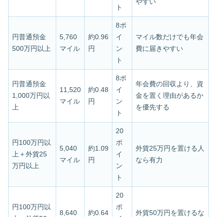
やすい
ト
8ポ
円普通預金
5,760
約0.96
イ
マイル数だけでも年会
500万円以上
マイル
円
ン
費に届きやすい
ト
8ポ
円普通預金
年会費の回収より、資
11,520
約0.48
イ
1,000万円以
金を置く理由があるか
マイル
円
ン
上
を優先する
ト
20
円100万円以
ポ
5,040
約1.09
外貨25万円を置ける人
上＋外貨25
イ
マイル
円
なら有力
万円以上
ン
ト
20
円100万円以
ポ
8,640
約0.64
外貨50万円を置けるな