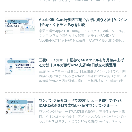
天キャッシュ出口も含めて整理します。
Apple Gift Cardを楽天市場でお得に買う方法｜Vポイン
マイル・ポイント
トPay・くまモン!Payを比較
楽天市場のApple Gift Cardを、アメックス、VポイントPay、
くまモン!Payで買う方法を解説。カテエネBANKとV
NEOBANKデビット+の起点条件、ANAマイルと決済残高の
違い、購入上限、筆者の購入実績を比較します。
三菱UFJ eスマート証券でANAマイルを毎月積み上げ
マイル・ポイント
る方法｜スルガ銀行ANA支店×毎日積立の実運用
三菱UFJ eスマート証券は、口座開設ポイントだけでなく開
設後の使い道まで見るとANAマイル派に相性があります。ス
ルガ銀行ANA支店を引落口座にした毎日積立で、筆者の実績
では口座振替マイルが毎月125マイル前後付与されていまし
た。仕組み、注意点、モッピー経由で確認する前に見るべき
点を整理します。
ワンバンク紹介コードで300円。カード修行で作った
マイル・ポイント
IDARE残高を日常支払いへ戻すワンバンクルート
ワンバンク紹介コードWFJZK8で300円。三井住友カード修
行、イオンゴールド修行、アメックス入会キャンペーンで作
ったIDARE残高を、くまモン!Pay経由のPayPay、Suica、公
共料金、保険、病院、駐車場、ネット注文へ戻すワンバンク
ルートを実体験で解説します。