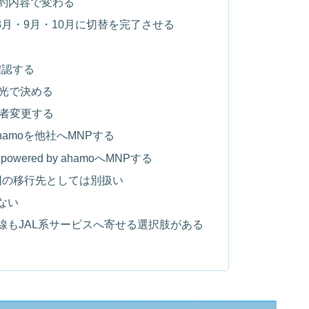
契約内容で変わる
8月・9月・10月に切替を完了させる
確認する
L光で決める
事業者変更する
hamoを他社へMNPする
owered by ahamoへMNPする
Oは今回の移行先としては別扱い
ない
線もJAL系サービスへ寄せる選択肢がある