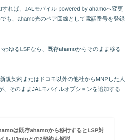
ば、JALモバイル powered by ahamoへ変更
ahamoでも、ahamo光のペア回線として電話番号を登録
ント、いわゆるLSPなら、既存ahamoからそのまま移る
のLSPは、新規契約またはドコモ以外の他社からMNPした人
人が、そのままJALモバイルオプションを追加する
ahamoは既存ahamoから移行するとLSP対
イル IIJmioとの2契約も解説