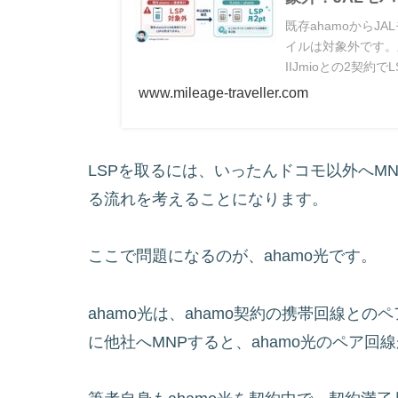
既存ahamoからJA
イルは対象外です。
IIJmioとの2契
ます。
www.mileage-traveller.com
LSPを取るには、いったんドコモ以外へMNPして
る流れを考えることになります。
ここで問題になるのが、ahamo光です。
ahamo光は、ahamo契約の携帯回線との
に他社へMNPすると、ahamo光のペア回