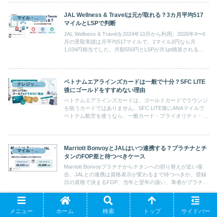
JAL Wellness & Travelは元が取れる？3カ月平均517
マイル・ポイント
マイルとLSPで判断
JAL Wellness & Travelを2024年10月から利用。2026年4〜6
月の受取実績は月平均517マイルで、1マイル2円なら月
1,034円相当でした。月額550円とLSPが月1pt積算される条
件から、継続価値を判断します。
ベトナムエアラインズカードは一般で十分？SFC LITE
クレジットカード
後にゴールドをすすめない理由
ベトナムエアラインズカードは、ゴールドカードでラウンジ
を狙うカードではありません。SFC LITE後にANAマイルで
ベトナム航空を使うなら、一般カード・プライオリティ・パ
ス・ANAマイルを分けて考えると使い道が見えてきます。
Marriott BonvoyとJALはいつ連携する？プラチナとチ
マイル・ポイント
タンのFOP差と待つべきケース
Marriott Bonvoyプラチナからチタンへの切り替えが近い場
合、JALとの連携は資格表示が変わるまで待つべきか。登録
日の資格で決まるFOP、当年と翌年の扱い、筆者がプラチナ
で先に連携した経験から判断します。
メニュー
ホーム
検索
トップ
サイドバー