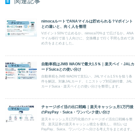
関連記事
nimocaルートでANAマイルは貯められる？Vポイント
クレジットカード
との違いと、向く人を整理
Vポイント50%で止めるか、nimoca70%まで広げるか。ANA
マイル移行で迷う人向けに、交換機まで行く手間も含めて決
め方をまとめました。
自動車税はJMB WAONで最大1.5％｜楽天ペイ・JALカ
マイル・ポイント
ードSuicaとの使い分け
自動車税をJMB WAONで支払い、JALマイル1.5％を狙う条
件を解説。対象JALカード、ミニストップ対応納付書、JAL
カードSuica・楽天ペイとの使い分けを整理します。
チャージポイ活の出口戦略｜楽天キャッシュ月1万円後
マイル・ポイント
のPayPay・Suica・ワンバンク使い分け
楽天キャッシュ月1万円化後のチャージポイ活出口戦略を整
理。楽天証券の楽天キャッシュ積立を優先し、街払いは
PayPay、Suica、ワンバンクへ分ける考え方をまとめます。