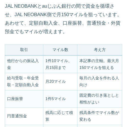
JAL NEOBANKとauじぶん銀行の間で資金を循環さ
せ、JAL NEOBANK側で月150マイルを狙っています。
あわせて、定額自動入金、口座振替、普通預金・外貨
預金でもマイルが増えます。
取引
マイル数
考え方
他行からの振込入
1件10マイル、
本記事の主軸。最大月
金
月15回まで
150マイルを狙える
給与受取・年金受
毎月の入金を作れる人
月20マイル
取・定額自動入金
向け
固定費の引き落としと
口座振替
1件5マイル
相性がよい
残高に応じて積
残高条件でマイル数が
円普通預金
算
変わる