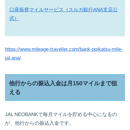
口座振替マイルサービス（スルガ銀行ANA支店公
式）
https://www.mileage-traveller.com/bank-poikatsu-mile-
jal-ana/
他行からの振込入金は月150マイルまで狙
える
JAL NEOBANKで毎月マイルを貯める中心になるの
が、他行からの振込入金です。