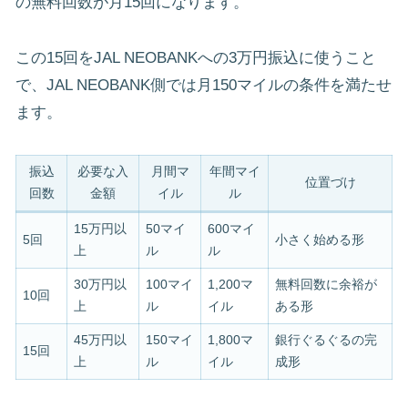
の無料回数が月15回になります。
この15回をJAL NEOBANKへの3万円振込に使うこと
で、JAL NEOBANK側では月150マイルの条件を満たせ
ます。
振込
必要な入
月間マ
年間マイ
位置づけ
回数
金額
イル
ル
15万円以
50マイ
600マイ
5回
小さく始める形
上
ル
ル
30万円以
100マイ
1,200マ
無料回数に余裕が
10回
上
ル
イル
ある形
45万円以
150マイ
1,800マ
銀行ぐるぐるの完
15回
上
ル
イル
成形