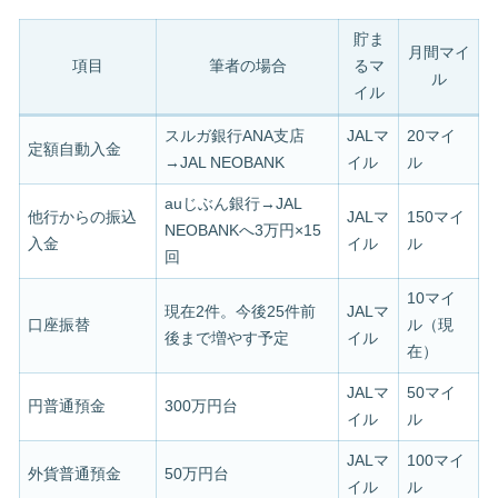
貯ま
月間マイ
項目
筆者の場合
るマ
ル
イル
スルガ銀行ANA支店
JALマ
20マイ
定額自動入金
→JAL NEOBANK
イル
ル
auじぶん銀行→JAL
他行からの振込
JALマ
150マイ
NEOBANKへ3万円×15
入金
イル
ル
回
10マイ
現在2件。今後25件前
JALマ
口座振替
ル（現
後まで増やす予定
イル
在）
JALマ
50マイ
円普通預金
300万円台
イル
ル
JALマ
100マイ
外貨普通預金
50万円台
イル
ル